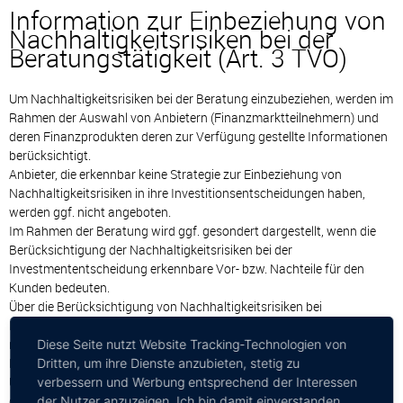
Information zur Einbeziehung von
Nachhaltigkeitsrisiken bei der
Beratungstätigkeit (Art. 3 TVO)
Um Nachhaltigkeitsrisiken bei der Beratung einzubeziehen, werden im
Rahmen der Auswahl von Anbietern (Finanzmarktteilnehmern) und
deren Finanzprodukten deren zur Verfügung gestellte Informationen
berücksichtigt.
Anbieter, die erkennbar keine Strategie zur Einbeziehung von
Nachhaltigkeitsrisiken in ihre Investitionsentscheidungen haben,
werden ggf. nicht angeboten.
Im Rahmen der Beratung wird ggf. gesondert dargestellt, wenn die
Berücksichtigung der Nachhaltigkeitsrisiken bei der
Investmententscheidung erkennbare Vor- bzw. Nachteile für den
Kunden bedeuten.
Über die Berücksichtigung von Nachhaltigkeitsrisiken bei
Investitionsentscheidungen des jeweiligen Anbieters informiert dieser
mit seinen vorvertraglichen Informationen. Fragen dazu kann der
Diese Seite nutzt Website Tracking-Technologien von
Kunde im Vorfeld eines möglichen Abschlusses ansprechen.
Dritten, um ihre Dienste anzubieten, stetig zu
Um die Bewertung von Nachhaltigkeitsrisiken vorzunehmen, nutzt
verbessern und Werbung entsprechend der Interessen
der Finanzberater u.a. zusätzliche Informationen von Dienstleistern,
der Nutzer anzuzeigen. Ich bin damit einverstanden