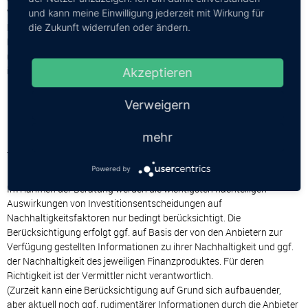
Verbänden oder Organisationen, die sich auf die Beurteilung dieser
und kann meine Einwilligung jederzeit mit Wirkung für
Risiken spezialisiert haben. Grundsätzlich wird auch in Bezug auf
die Zukunft widerrufen oder ändern.
Nachhaltigkeitsrisiken eine möglichst breite Streuung
(Diversifizierung) der Anlage in Finanzprodukte oder ggf. auch
innerhalb eines Finanzproduktes empfohlen.
Akzeptieren
Verweigern
Information zur Berücksichtigung
nachteiliger Auswirkungen auf
mehr
Nachhaltigkeitsfaktoren (Art. 4
TVO)
Powered by
Im Rahmen der Beratung werden die wichtigsten nachteiligen
Auswirkungen von Investitionsentscheidungen auf
Nachhaltigkeitsfaktoren nur bedingt berücksichtigt. Die
Berücksichtigung erfolgt ggf. auf Basis der von den Anbietern zur
Verfügung gestellten Informationen zu ihrer Nachhaltigkeit und ggf.
der Nachhaltigkeit des jeweiligen Finanzproduktes. Für deren
Richtigkeit ist der Vermittler nicht verantwortlich.
(Zurzeit kann eine Berücksichtigung auf Grund sich aufbauender,
aber aktuell noch ggf. rudimentärer Informationen durch die Anbieter