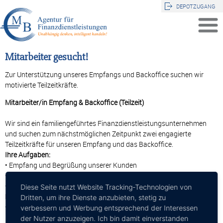
DEPOTZUGANG
Mitarbeiter gesucht!
Zur Unterstützung unseres Empfangs und Backoffice suchen wir
motivierte Teilzeitkräfte.
Mitarbeiter/in Empfang & Backoffice (Teilzeit)
Wir sind ein familiengeführtes Finanzdienstleistungsunternehmen
und suchen zum nächstmöglichen Zeitpunkt zwei engagierte
Teilzeitkräfte für unseren Empfang und das Backoffice.
Ihre Aufgaben:
• Empfang und Begrüßung unserer Kunden
• Terminvereinbarungen und -koordination
• Unterstützung bei der Auftragsabwicklung und Bearbeitung von
Diese Seite nutzt Website Tracking-Technologien von
Kundenanliegen
Dritten, um ihre Dienste anzubieten, stetig zu
• Allgemeine Backoffice-Tätigkeiten (z. B. Postbearbeitung, Telefon)
verbessern und Werbung entsprechend der Interessen
der Nutzer anzuzeigen. Ich bin damit einverstanden