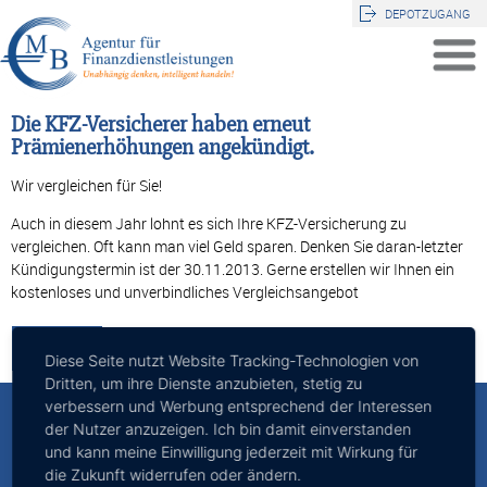
DEPOTZUGANG
Die KFZ-Versicherer haben erneut
Prämienerhöhungen angekündigt.
Wir vergleichen für Sie!
Auch in diesem Jahr lohnt es sich Ihre KFZ-Versicherung zu
vergleichen. Oft kann man viel Geld sparen. Denken Sie daran-letzter
Kündigungstermin ist der 30.11.2013. Gerne erstellen wir Ihnen ein
kostenloses und unverbindliches Vergleichsangebot
Zurück
Diese Seite nutzt Website Tracking-Technologien von
Dritten, um ihre Dienste anzubieten, stetig zu
verbessern und Werbung entsprechend der Interessen
MB - Agentur für Finanzdienstleistungen
der Nutzer anzuzeigen. Ich bin damit einverstanden
und kann meine Einwilligung jederzeit mit Wirkung für
Inhaber: Michael Bald
Ernsdorfstraße 2
die Zukunft widerrufen oder ändern.