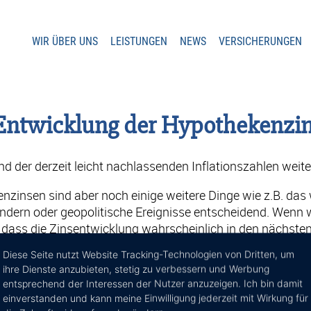
WIR ÜBER UNS
LEISTUNGEN
NEWS
VERSICHERUNGEN
 Entwicklung der Hypothekenzi
d der derzeit leicht nachlassenden Inflationszahlen weite
nzinsen sind aber noch einige weitere Dinge wie z.B. das
ndern oder geopolitische Ereignisse entscheidend. Wenn w
dass die Zinsentwicklung wahrscheinlich in den nächsten
n durch einen eskalierenden Wirtschaftskrieg behalten wir
Diese Seite nutzt Website Tracking-Technologien von Dritten, um
ihre Dienste anzubieten, stetig zu verbessern und Werbung
entsprechend der Interessen der Nutzer anzuzeigen. Ich bin damit
einverstanden und kann meine Einwilligung jederzeit mit Wirkung für