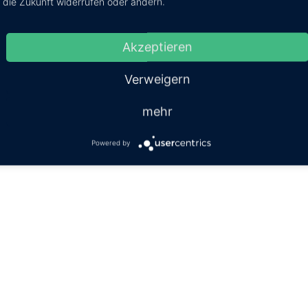
die Zukunft widerrufen oder ändern.
Akzeptieren
MB - Agentur für Finanzdienstleistungen
Verweigern
ld
·
Ernsdorfstraße 2
·
57223 Kreuztal
·
Tel: 02732 763 410
·
Fax:
.de
·
info@mb-finanz.de
·
Impressum
·
Informationen zum Date
mehr
Powered by