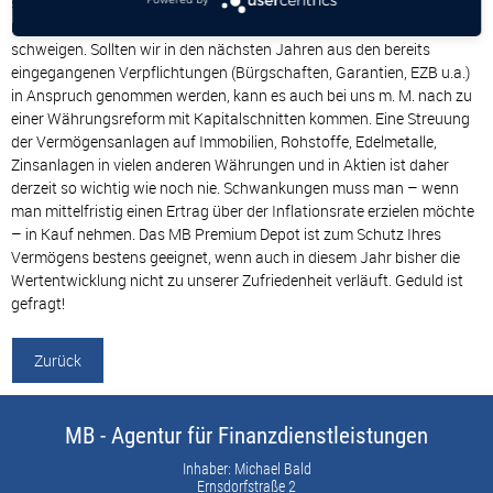
schleichend. Die besten Tagesgeldzinsen in Deutschland erreichen
nicht mal mehr den Inflationsausgleich, von Sparbuchzinsen ganz zu
schweigen. Sollten wir in den nächsten Jahren aus den bereits
eingegangenen Verpflichtungen (Bürgschaften, Garantien, EZB u.a.)
in Anspruch genommen werden, kann es auch bei uns m. M. nach zu
einer Währungsreform mit Kapitalschnitten kommen. Eine Streuung
der Vermögensanlagen auf Immobilien, Rohstoffe, Edelmetalle,
Zinsanlagen in vielen anderen Währungen und in Aktien ist daher
derzeit so wichtig wie noch nie. Schwankungen muss man – wenn
man mittelfristig einen Ertrag über der Inflationsrate erzielen möchte
– in Kauf nehmen. Das MB Premium Depot ist zum Schutz Ihres
Vermögens bestens geeignet, wenn auch in diesem Jahr bisher die
Wertentwicklung nicht zu unserer Zufriedenheit verläuft. Geduld ist
gefragt!
Zurück
MB - Agentur für Finanzdienstleistungen
Inhaber: Michael Bald
Ernsdorfstraße 2