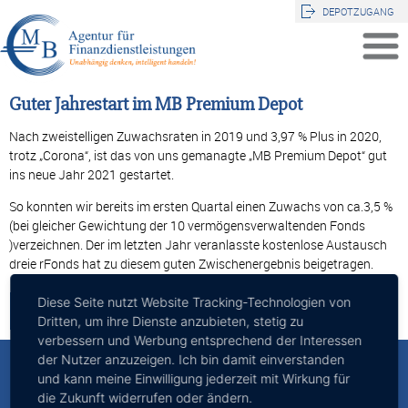
DEPOTZUGANG
Guter Jahrestart im MB Premium Depot
Nach zweistelligen Zuwachsraten in 2019 und 3,97 % Plus in 2020,
trotz „Corona“, ist das von uns gemanagte „MB Premium Depot“ gut
ins neue Jahr 2021 gestartet.
So konnten wir bereits im ersten Quartal einen Zuwachs von ca.3,5 %
(bei gleicher Gewichtung der 10 vermögensverwaltenden Fonds
)verzeichnen. Der im letzten Jahr veranlasste kostenlose Austausch
dreie rFonds hat zu diesem guten Zwischenergebnis beigetragen.
Diese Seite nutzt Website Tracking-Technologien von
Zurück
Dritten, um ihre Dienste anzubieten, stetig zu
verbessern und Werbung entsprechend der Interessen
der Nutzer anzuzeigen. Ich bin damit einverstanden
MB - Agentur für Finanzdienstleistungen
und kann meine Einwilligung jederzeit mit Wirkung für
die Zukunft widerrufen oder ändern.
Inhaber: Michael Bald