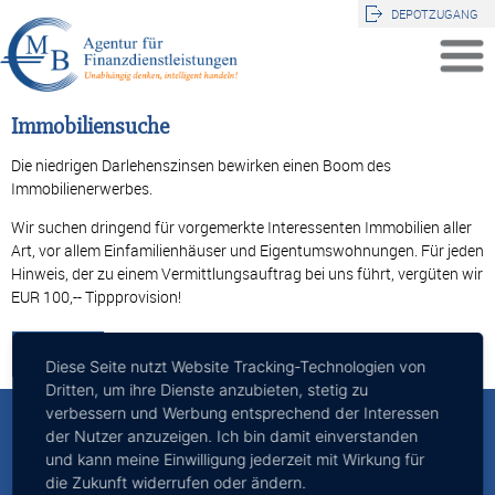
DEPOTZUGANG
Immobiliensuche
Die niedrigen Darlehenszinsen bewirken einen Boom des
Immobilienerwerbes.
Wir suchen dringend für vorgemerkte Interessenten Immobilien aller
Art, vor allem Einfamilienhäuser und Eigentumswohnungen. Für jeden
Hinweis, der zu einem Vermittlungsauftrag bei uns führt, vergüten wir
EUR 100,-- Tippprovision!
Zurück
Diese Seite nutzt Website Tracking-Technologien von
Dritten, um ihre Dienste anzubieten, stetig zu
verbessern und Werbung entsprechend der Interessen
MB - Agentur für Finanzdienstleistungen
der Nutzer anzuzeigen. Ich bin damit einverstanden
und kann meine Einwilligung jederzeit mit Wirkung für
Inhaber: Michael Bald
Ernsdorfstraße 2
die Zukunft widerrufen oder ändern.