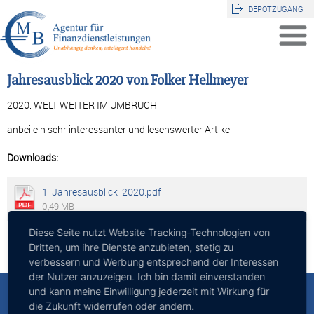
DEPOTZUGANG
Jahresausblick 2020 von Folker Hellmeyer
2020: WELT WEITER IM UMBRUCH
anbei ein sehr interessanter und lesenswerter Artikel
Downloads:
1_Jahresausblick_2020.pdf
0,49 MB
Diese Seite nutzt Website Tracking-Technologien von
Dritten, um ihre Dienste anzubieten, stetig zu
Zurück
verbessern und Werbung entsprechend der Interessen
der Nutzer anzuzeigen. Ich bin damit einverstanden
und kann meine Einwilligung jederzeit mit Wirkung für
MB - Agentur für Finanzdienstleistungen
die Zukunft widerrufen oder ändern.