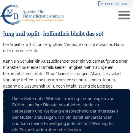
DEPOTZUGANG
Jung und topfit - hoffentlich bleibt das so!
Die Arbeitskraft ist unser größtes Vermögen - nicht etwa das Haus
oder das neue Auto.
Kann ein Schüler, ein Auszubildender oder ein Studentaufgrund einer
Krankheit oder eines Unfalls keiner Tätigkeit mehrnachgehen,
bekommt er von „Vater Staat“ keine Leistungen. Also gilt es,selbst
Vorsorge treffen - und das am besten schon in jungen Jahren,
dadann die Gesundheit i.d.R. noch intakt ist und die Beiträge
entsprechendgünstig.Gerne helfen wir bei diesem komplexen Thema
durch den “Tarifdschungel“der Berufsunfähigkeitsversicherungen und
Diese Seite nutzt Website Tracking-Technologien von
besprechen mit Ihnen und/oder Ihrem Kind, worauf man besonders
Dritten, um ihre Dienste anzubieten, stetig zu
achten sollte. Der Abschluss einerBU ist bereits ab einem Alter von 15
verbessern und Werbung entsprechend der Interessen
Jahren möglich!MB-Tipp: BU so früh wie möglich abschließen!
der Nutzer anzuzeigen. Ich bin damit einverstanden
und kann meine Einwilligung jederzeit mit Wirkung für
die Zukunft widerrufen oder ändern.
Zurück