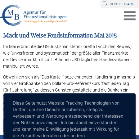
DEPOTZUGANG
Mack und Weise Fondsinformation Mai 2015
Im Mai erbrachte die US-Justizministerin Loretta Lynch den Beweis,
wie "unverfroren und systematisch" der größte aller Finanzmärkte-
der Devisenmarkt mit ca. 5 Billionen USD täglichen Handesvolumen-
manipuliert wurde.
Obwohl ein sich als "Das Kartell" bezeichnender Händlerring innerhalb
von vier Großbanken den Dollar-Euro-Referenzkurs "fast jeden Tag
fünf Jahre lang" zu dessen Gunsten gestaltete und die Banken ein
Schuldbekenntnis abgaben, bewegte sich die verkündete Strafe für
dieses organisatorische Verbrechen nur im ....Peanuts-Bereich (5,4
Diese Seite nutzt Website Tracking-Technologien von
Mrd. USD). der ganze Beitrag anbei als PDF zum download
Dritten, um ihre Dienste anzubieten, stetig zu
verbessern und Werbung entsprechend der Interessen
der Nutzer anzuzeigen. Ich bin damit einverstanden
Zurück
und kann meine Einwilligung jederzeit mit Wirkung für
die Zukunft widerrufen oder ändern.