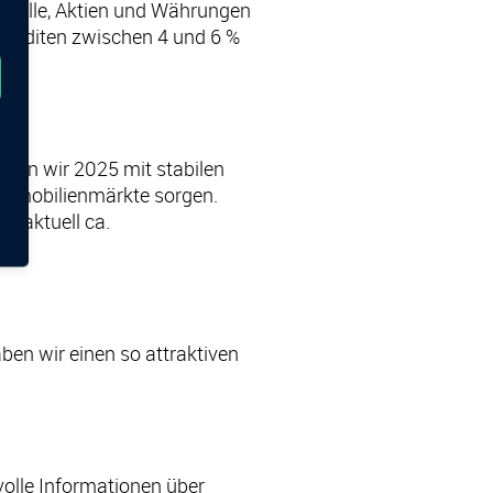
metalle, Aktien und Währungen
r Renditen zwischen 4 und 6 %
nen wir 2025 mit stabilen
 Immobilienmärkte sorgen.
r aktuell ca.
ben wir einen so attraktiven
olle Informationen über