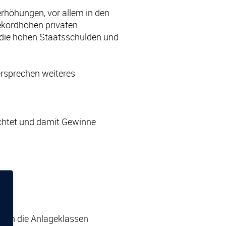
rhöhungen, vor allem in den
ekordhohen privaten
 die hohen Staatsschulden und
ersprechen weiteres
chtet und damit Gewinne
l in die Anlageklassen