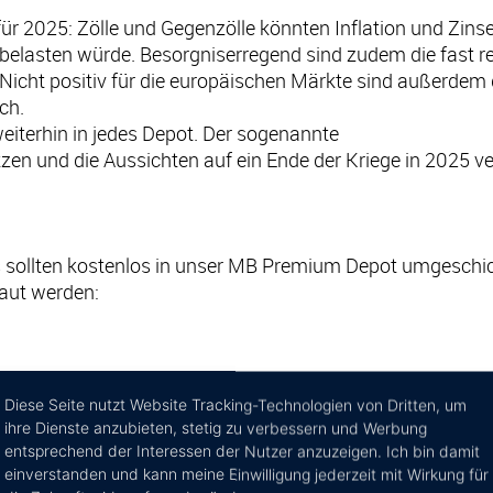
r 2025: Zölle und Gegenzölle könnten Inflation und Zinse
 belasten würde. Besorgniserregend sind zudem die fast r
 Nicht positiv für die europäischen Märkte sind außerdem
ch.
weiterhin in jedes Depot. Der sogenannte
zen und die Aussichten auf ein Ende der Kriege in 2025 v
s sollten kostenlos in unser MB Premium Depot umgeschi
aut werden:
Diese Seite nutzt Website Tracking-Technologien von Dritten, um
eiterhin bestehen bleiben.
ihre Dienste anzubieten, stetig zu verbessern und Werbung
entsprechend der Interessen der Nutzer anzuzeigen. Ich bin damit
t 10 vermögensverwaltende Investmentfonds, die flexibe
einverstanden und kann meine Einwilligung jederzeit mit Wirkung für