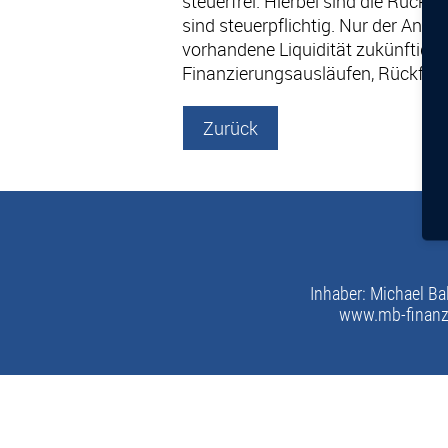
steuerfrei. Hierbei sind die Rückz
sind steuerpflichtig. Nur der Anteil
vorhandene Liquidität zukünftig h
Finanzierungsausläufen, Rückführ
Zurück
Inhaber: Michael Ba
www.mb-finanz