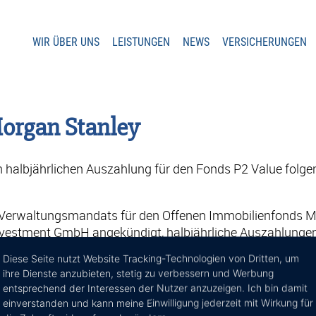
WIR ÜBER UNS
LEISTUNGEN
NEWS
VERSICHERUNGEN
organ Stanley
 halbjährlichen Auszahlung für den Fonds P2 Value folgen
 Verwaltungsmandats für den Offenen Immobilienfonds M
nvestment GmbH angekündigt, halbjährliche Auszahlungen
ass die erste Auszahlung zum 15. Dezember 2010 erfolge
Diese Seite nutzt Website Tracking-Technologien von Dritten, um
gezahlt. Dies entspricht 2,75 Euro pro Anteil beziehungsw
ihre Dienste anzubieten, stetig zu verbessern und Werbung
. Dezember 2010. Das Fondsvolumen liegt derzeit bei rund
entsprechend der Interessen der Nutzer anzuzeigen. Ich bin damit
rund 770 Millionen Euro. Die Auszahlung erfolgt für Priva
einverstanden und kann meine Einwilligung jederzeit mit Wirkung für