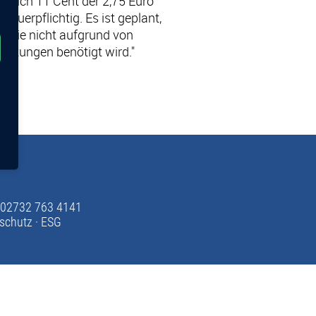
diglich 11 Cent der 2,75 Euro
steuerpflichtig. Es ist geplant,
it sie nicht aufgrund von
chtungen benötigt wird."
 02732 763 4141
nschutz
·
ESG