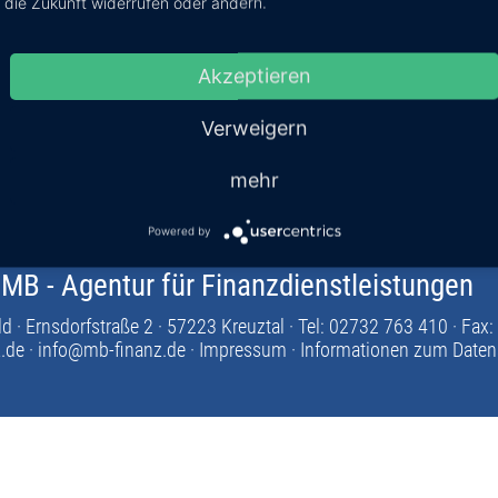
ahlungen des eingesetzten Kapitals komplett steuerfrei. Le
die Zukunft widerrufen oder ändern.
 aus den laufenden Erträgen ist für Privatanleger teilweise 
albjährlich an die Anleger des P2 Value auszuzahlen, sowe
Akzeptieren
ungen von Finanzierungen und sonstigen Zahlungsverpfli
Verweigern
mehr
Powered by
MB - Agentur für Finanzdienstleistungen
ld
·
Ernsdorfstraße 2
·
57223 Kreuztal
·
Tel: 02732 763 410
·
Fax:
.de
·
info@mb-finanz.de
·
Impressum
·
Informationen zum Date