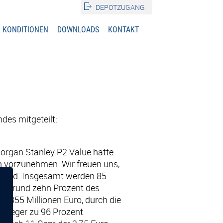
DEPOTZUGANG
KONDITIONEN
DOWNLOADS
KONTAKT
des mitgeteilt:
organ Stanley P2 Value hatte
 vorzunehmen. Wir freuen uns,
n wird. Insgesamt werden 85
eise rund zehn Prozent des
 855 Millionen Euro, durch die
tanleger zu 96 Prozent