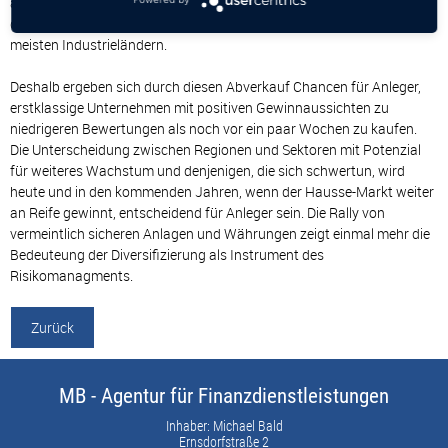
abgegrenzt und kein Hinweis auf eine wesentliche Abschwächung
des Wirtschaftswachstums oder der Unternehmensgewinne in den
meisten Industrieländern.
Deshalb ergeben sich durch diesen Abverkauf Chancen für Anleger,
erstklassige Unternehmen mit positiven Gewinnaussichten zu
niedrigeren Bewertungen als noch vor ein paar Wochen zu kaufen.
Die Unterscheidung zwischen Regionen und Sektoren mit Potenzial
für weiteres Wachstum und denjenigen, die sich schwertun, wird
heute und in den kommenden Jahren, wenn der Hausse-Markt weiter
an Reife gewinnt, entscheidend für Anleger sein. Die Rally von
vermeintlich sicheren Anlagen und Währungen zeigt einmal mehr die
Bedeuteung der Diversifizierung als Instrument des
Risikomanagments.
Zurück
MB - Agentur für Finanzdienstleistungen
Inhaber: Michael Bald
Ernsdorfstraße 2