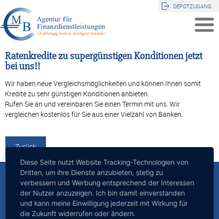
DEPOTZUGANG
Ratenkredite zu supergünstigen Konditionen jetzt
bei uns!!
Wir haben neue Vergleichsmöglichkeiten und können Ihnen somit
Kredite zu sehr günstigen Konditionen anbieten.
Rufen Sie an und vereinbaren Sie einen Termin mit uns. Wir
vergleichen kostenlos für Sie aus einer Vielzahl von Banken.
Zurück
Diese Seite nutzt Website Tracking-Technologien von
Dritten, um ihre Dienste anzubieten, stetig zu
MB - Agentur für Finanzdienstleistungen
verbessern und Werbung entsprechend der Interessen
der Nutzer anzuzeigen. Ich bin damit einverstanden
Inhaber: Michael Bald
Ernsdorfstraße 2
und kann meine Einwilligung jederzeit mit Wirkung für
57223 Kreuztal
die Zukunft widerrufen oder ändern.
Tel: 02732 763 410