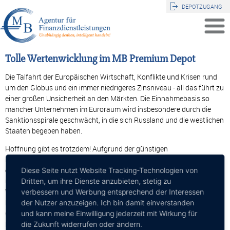
DEPOTZUGANG
Tolle Wertenwicklung im MB Premium Depot
Die Talfahrt der Europäischen Wirtschaft, Konflikte und Krisen rund
um den Globus und ein immer niedrigeres Zinsniveau - all das führt zu
einer großen Unsicherheit an den Märkten. Die Einnahmebasis so
mancher Unternehmen im Euroraum wird insbesondere durch die
Sanktionsspirale geschwächt, in die sich Russland und die westlichen
Staaten begeben haben.
Hoffnung gibt es trotzdem! Aufgrund der günstigen
Energieversorgung der Industrie durch das umstrittene „Fracking“,
einem Verfahren zur Förderung von Gas und Öl aus
Diese Seite nutzt Website Tracking-Technologien von
Gesteinsschichten, scheint sich Amerika auf einen nachhaltigen
Dritten, um ihre Dienste anzubieten, stetig zu
Wachstumskurs zu begeben. Der sich durch die expansive
verbessern und Werbung entsprechend der Interessen
Notenbankpolitik deutlich abschwächende Euro, könnte zudem eine
der Nutzer anzuzeigen. Ich bin damit einverstanden
Chance für Europas- und vor allem Deutschlands exportorientierte
und kann meine Einwilligung jederzeit mit Wirkung für
Industrie bringen. Mit einen Wertzuwachs von (4,58 %( 6,10 %p.a.) seit
die Zukunft widerrufen oder ändern.