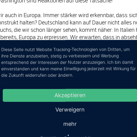
ashington sind Reaktionen auf diese Tatsache!
r auch in Europa. Immer stärker wird erkennbar, dass sich 
onstrukt halten? Deutschland kann auf Dauer nicht alles
hs, die wir schon länger sehen, kommt näher: In Italien 
reits, Europa zu erpressen. Wir erwarten, dass in absehb
dies würde u. M. nach das „Aus“ für den jetzigen Euro bedeu
Diese Seite nutzt Website Tracking-Technologien von Dritten, um
ihre Dienste anzubieten, stetig zu verbessern und Werbung
 eine politische Zeitenwende nicht auszuschließen, schaut
entsprechend der Interessen der Nutzer anzuzeigen. Ich bin damit
an. Es bleibt spannend – Wir werden sehen!
einverstanden und kann meine Einwilligung jederzeit mit Wirkung für
die Zukunft widerrufen oder ändern.
rungen herrscht derzeit eine große Unsicherheit an den Mä
n Vermögen global und diversifiziert anzulegen.
Akzeptieren
dieser Diversifikation mit festverzinslichen Wertpapieren
Verweigern
iner sehr defensiven Ausrichtung bisher im Jahresverlau
 nicht so angesprungen, wie wir das erwartet haben. Wir sin
mehr
des MB Premium Depots am Jahresende ein Plus ausweis