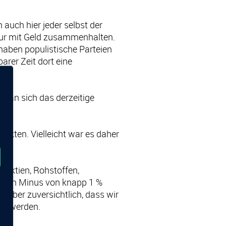
auch hier jeder selbst der
 nur mit Geld zusammenhalten.
haben populistische Parteien
arer Zeit dort eine
ten.
 man sich das derzeitige
rkten. Vielleicht war es daher
, Aktien, Rohstoffen,
f ein Minus von knapp 1 %
d aber zuversichtlich, dass wir
en werden.