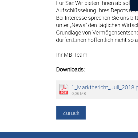
Für Sie: Wir bieten Ihnen ab sofor
Aufschlüsselung Ihres Depots u.a. 
Bei Interesse sprechen Sie uns bit
unter „News“ den täglichen Wirtsc
Grundlage von Vermögensentscheid
dürfen.Einen hoffentlich nicht s
Ihr MB-Team
Downloads:
1_Marktbericht_Juli_2018.
0,06 MB
Zurück