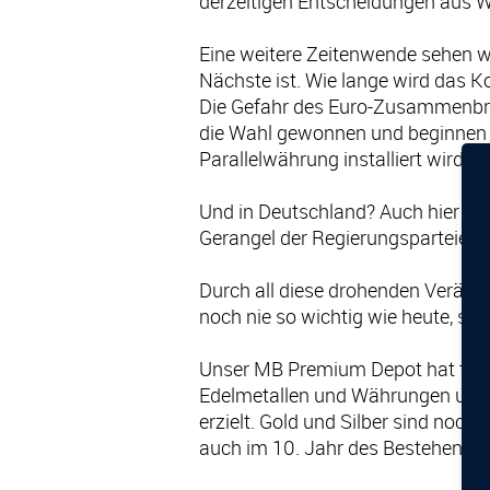
derzeitigen Entscheidungen aus W
Eine weitere Zeitenwende sehen wi
Nächste ist. Wie lange wird das K
Die Gefahr des Euro-Zusammenbruc
die Wahl gewonnen und beginnen be
Parallelwährung installiert wird, 
Und in Deutschland? Auch hier ist
Gerangel der Regierungsparteien 
Durch all diese drohenden Verände
noch nie so wichtig wie heute, sei
Unser MB Premium Depot hat trotz 
Edelmetallen und Währungen und e
erzielt. Gold und Silber sind noch
auch im 10. Jahr des Bestehens 