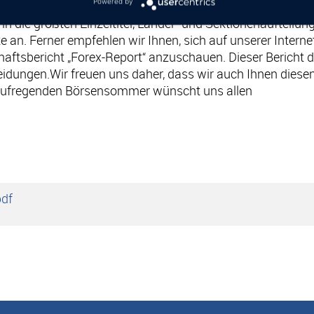
Powered by
t mittels „Morningstar X-Ray“, eine der weltbesten Fondsa
in die größten Einzeltitel, Länder- und Sektionenaufteilun
te an. Ferner empfehlen wir Ihnen, sich auf unserer Inter
haftsbericht „Forex-Report“ anzuschauen. Dieser Bericht d
ungen.Wir freuen uns daher, dass wir auch Ihnen diesen 
o aufregenden Börsensommer wünscht uns allen
pdf